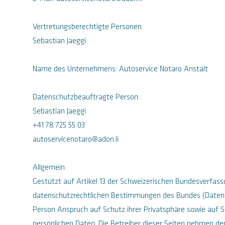
Vertretungsberechtigte Personen
Sebastian Jaeggi
Name des Unternehmens: Autoservice Notaro Anstalt
Datenschutzbeauftragte Person:
Sebastian Jaeggi
+41 78 725 55 03
autoservicenotaro@adon.li
Allgemein
Gestützt auf Artikel 13 der Schweizerischen Bundesverfass
datenschutzrechtlichen Bestimmungen des Bundes (Datens
Person Anspruch auf Schutz ihrer Privatsphäre sowie auf S
persönlichen Daten. Die Betreiber dieser Seiten nehmen den