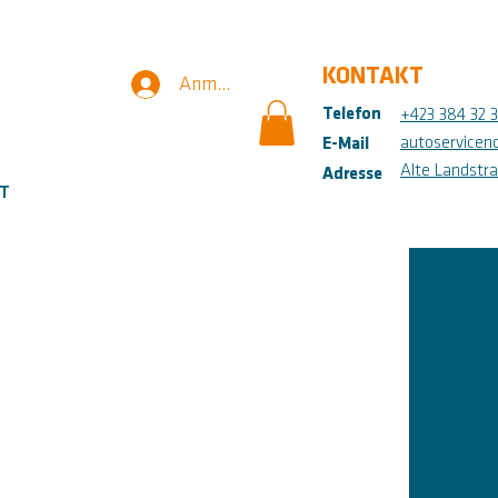
KONTAKT
Anmelden
Telefon
+423 384 32 
autoservicen
E-Mail
Alte Landstra
Adresse
T